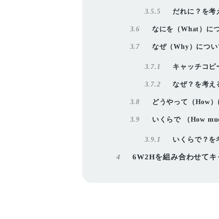
3.5.5
だれに？を考
3.6
なにを（What）に
3.7
なぜ（Why）につ
3.7.1
キャッチコピ
3.7.2
なぜ？を考え
3.8
どうやって（How
3.9
いくらで （How m
3.9.1
いくらで？を
4
6W2Hを組み合わせて