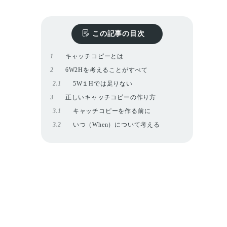
この記事の目次
1
キャッチコピーとは
2
6W2Hを考えることがすべて
2.1
5W１Hでは足りない
3
正しいキャッチコピーの作り方
3.1
キャッチコピーを作る前に
3.2
いつ（When）について考える
3.2.1
いつ？ を考えることで使えるフ
レーズ
3.3
どこで（Where）について考える
3.3.1
どこで？を考えることで使える
フレーズ
3.4
だれが（Who）について考える
3.4.1
だれが？を考えることで使える
フレーズ