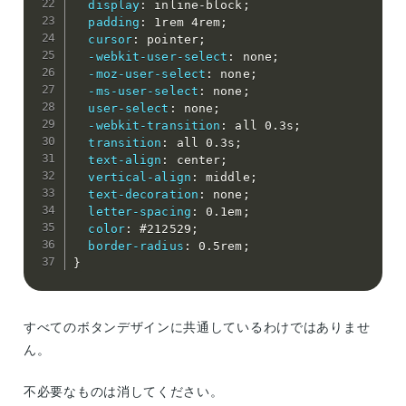
display
:
 inline-block
;
padding
:
 1rem 4rem
;
cursor
:
 pointer
;
-webkit-user-select
:
 none
;
-moz-user-select
:
 none
;
-ms-user-select
:
 none
;
user-select
:
 none
;
-webkit-transition
:
 all 0.3s
;
transition
:
 all 0.3s
;
text-align
:
 center
;
vertical-align
:
 middle
;
text-decoration
:
 none
;
letter-spacing
:
 0.1em
;
color
:
 #212529
;
border-radius
:
 0.5rem
;
}
すべてのボタンデザインに共通しているわけではありませ
ん。
不必要なものは消してください。