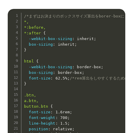
/*まずはお決まりのボックスサイズ算出をborer-boxに */
*,

*:before,

*:after
{
-webkit-box-sizing
:
 inherit
;
box-sizing
:
 inherit
;
}
html
{
-webkit-box-sizing
:
 border-box
;
box-sizing
:
 border-box
;
font-size
:
 62.5%
;
/*rem算出をしやすくするために*
}
.btn,

a.btn,

button.btn
{
font-size
:
 1.6rem
;
font-weight
:
 700
;
line-height
:
 1.5
;
position
:
 relative
;